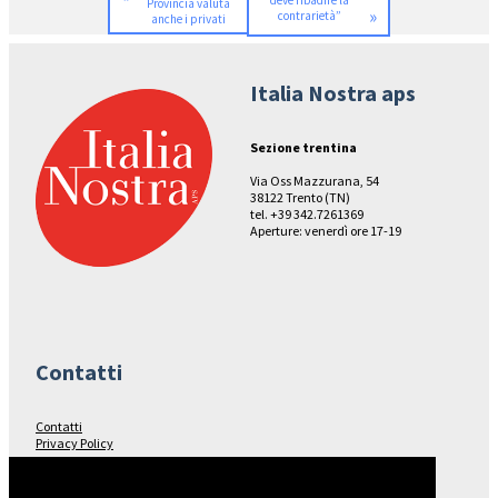
deve ribadire la
Provincia valuta
»
contrarietà”
anche i privati
Italia Nostra aps
Sezione trentina
Via Oss Mazzurana, 54
38122 Trento (TN)
tel. +39 342.7261369
Aperture: venerdì ore 17-19
Contatti
Contatti
Privacy Policy
Seguici su…