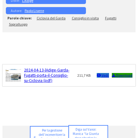
L’Adige
Paolo Liserre
Ciclovia del Garda
Consiglio in visita
Fugatti
Sopralluogo
2024-04-13-lAdige-Garda-
Fugatti-porta-il-Consiglio-
211,7 KB
Vedi
Download
su-Ciclovia (pdf)
Diga sul Vanoi:
Per la gestione
Manica “la Giunta
dell’inceneritore la
«