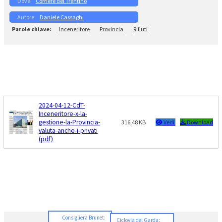
Corriere del Trentino
Daniele Cassaghi
Inceneritore
Provincia
Rifiuti
2024-04-12-CdT-
Inceneritore-x-la-
gestione-la-Provincia-
316,48 KB
Vedi
Download
valuta-anche-i-privati
(pdf)
Consigliera Brunet:
Ciclovia del Garda: