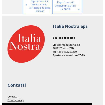
diga del Vanoi, il
Fugatti porta il
«
Veneto attenta
Consiglio in visita il
all’incolumità delle
»
17 aprile
persone
Italia Nostra aps
Sezione trentina
Via Oss Mazzurana, 54
38122 Trento (TN)
tel. +39 342.7261369
Aperture: venerdì ore 17-19
Contatti
Contatti
Privacy Policy