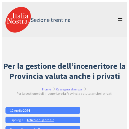
Vai
al
contenuto
Sezione trentina
Per la gestione dell’inceneritore la
Provincia valuta anche i privati
Home
Rassegna stampa
Per la gestione dell’inceneritore la Provincia valuta anche i privati
12 Aprile 2024
Articolo di giornale