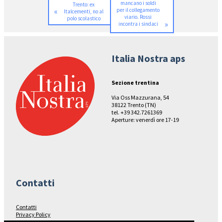
mancano i soldi
Trento: ex
«
per il collegamento
Italcementi, no al
viario. Rossi
polo scolastico
»
incontra i sindaci
Italia Nostra aps
Sezione trentina
Via Oss Mazzurana, 54
38122 Trento (TN)
tel. +39 342.7261369
Aperture: venerdì ore 17-19
Contatti
Contatti
Privacy Policy