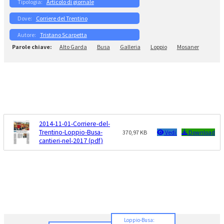
Articolo di giornale
Corriere del Trentino
Tristano Scarpetta
Alto Garda
Busa
Galleria
Loppio
Mosaner
2014-11-01-Corriere-del-
Trentino-Loppio-Busa-
370,97 KB
Vedi
Download
cantieri-nel-2017 (pdf)
Loppio-Busa: