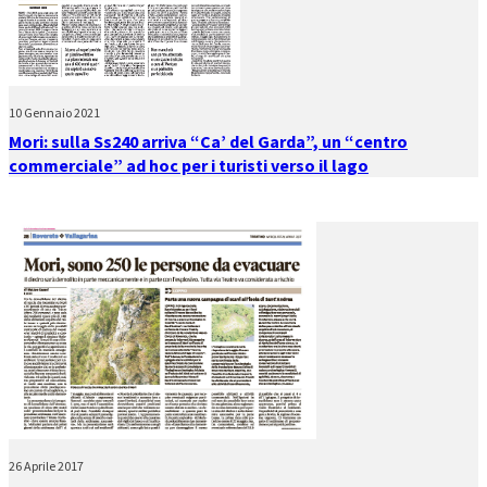
10 Gennaio 2021
Mori: sulla Ss240 arriva “Ca’ del Garda”, un “centro
commerciale” ad hoc per i turisti verso il lago
26 Aprile 2017