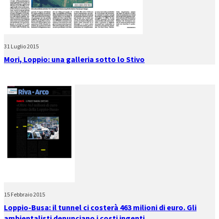
31 Luglio 2015
Mori, Loppio: una galleria sotto lo Stivo
15 Febbraio 2015
Loppio-Busa: il tunnel ci costerà 463 milioni di euro. Gli
ambientalisti denunciano i costi ingenti