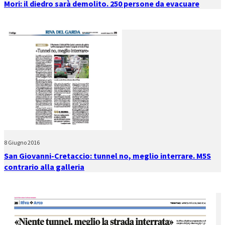
Mori: il diedro sarà demolito. 250 persone da evacuare
8 Giugno 2016
San Giovanni-Cretaccio: tunnel no, meglio interrare. M5S
contrario alla galleria