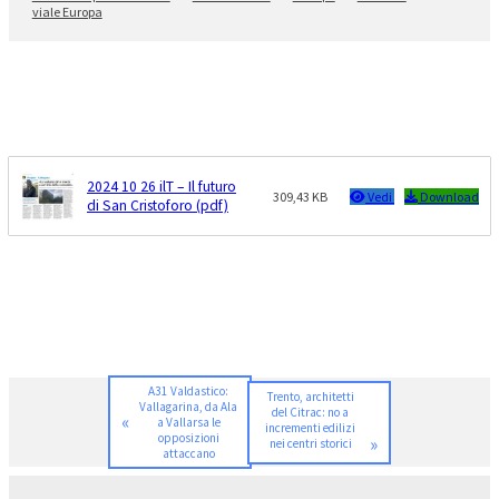
viale Europa
2024 10 26 ilT – Il futuro
309,43 KB
Vedi
Download
di San Cristoforo (pdf)
A31 Valdastico:
Trento, architetti
Vallagarina, da Ala
del Citrac: no a
«
a Vallarsa le
incrementi edilizi
opposizioni
»
nei centri storici
attaccano