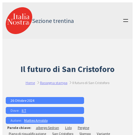
Vai
al
contenuto
Sezione trentina
Il futuro di San Cristoforo
Home
Rassegna stampa
Il futuro di San Cristoforo
26 Ottobre 2024
Il T
Matteo Arnoldo
albergo Sedran
Lido
Pergine
Piano di riqualificazione
San Cristoforo
Slompo
Variante