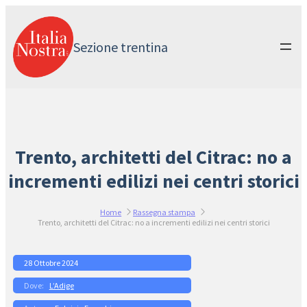
Vai
al
contenuto
Sezione trentina
Trento, architetti del Citrac: no a
incrementi edilizi nei centri storici
Home
Rassegna stampa
Trento, architetti del Citrac: no a incrementi edilizi nei centri storici
28 Ottobre 2024
L’Adige