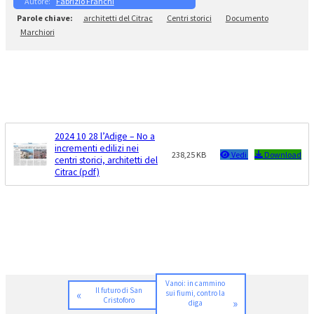
Fabrizio Franchi
architetti del Citrac
Centri storici
Documento
Marchiori
2024 10 28 l’Adige – No a
incrementi edilizi nei
238,25 KB
Vedi
Download
centri storici, architetti del
Citrac (pdf)
Vanoi: in cammino
Il futuro di San
«
sui fiumi, contro la
Cristoforo
»
diga