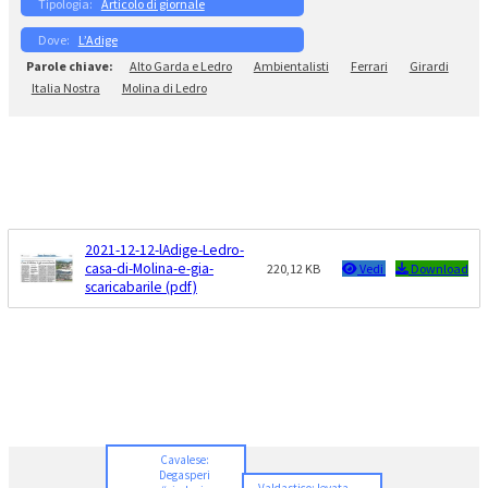
Articolo di giornale
L’Adige
Alto Garda e Ledro
Ambientalisti
Ferrari
Girardi
Italia Nostra
Molina di Ledro
2021-12-12-lAdige-Ledro-
casa-di-Molina-e-gia-
220,12 KB
Vedi
Download
scaricabarile (pdf)
Cavalese:
Degasperi
Valdastico: levata