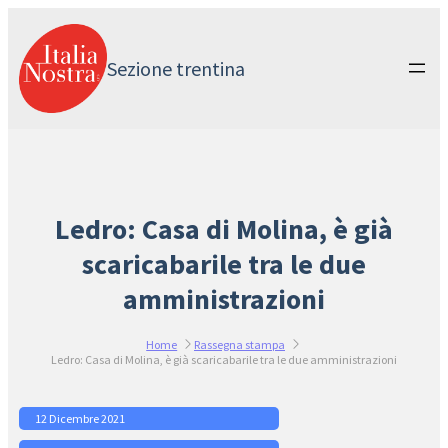
Vai
al
contenuto
Sezione trentina
Ledro: Casa di Molina, è già
scaricabarile tra le due
amministrazioni
Home
Rassegna stampa
Ledro: Casa di Molina, è già scaricabarile tra le due amministrazioni
12 Dicembre 2021