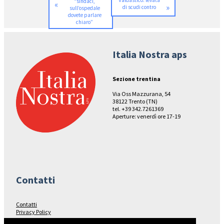
“sindaci,
«
»
di scudi contro
sull’ospedale
dovete parlare
chiaro”
Italia Nostra aps
Sezione trentina
Via Oss Mazzurana, 54
38122 Trento (TN)
tel. +39 342.7261369
Aperture: venerdì ore 17-19
Contatti
Contatti
Privacy Policy