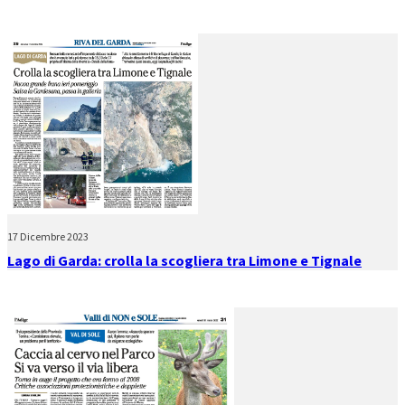
17 Dicembre 2023
Lago di Garda: crolla la scogliera tra Limone e Tignale