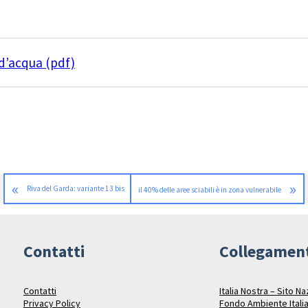
d’acqua (pdf)
«
»
Riva del Garda: variante 13 bis
il 40% delle aree sciabili è in zona vulnerabile
Contatti
Collegamen
Contatti
Italia Nostra – Sito N
Privacy Policy
Fondo Ambiente Itali