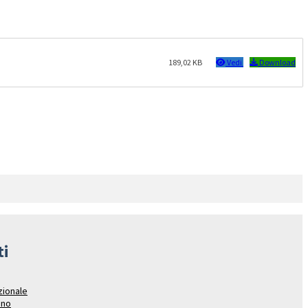
189,02 KB
Vedi
Download
ti
azionale
ano