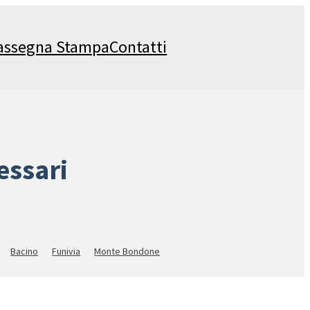
assegna Stampa
Contatti
essari
Bacino
Funivia
Monte Bondone