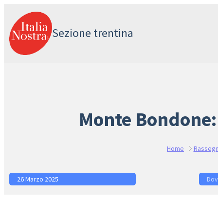
Vai
al
Sezione trentina
contenuto
Monte Bondone: 
Home
Rassegn
26 Marzo 2025