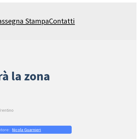
assegna Stampa
Contatti
rà la zona
Trentino
Nicola Guarnieri