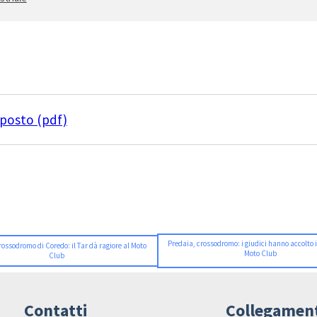
-posto (pdf)
Predaia, crossodromo: i giudici hanno accolto il
rossodromo di Coredo: il Tar dà ragiore al Moto
Moto Club
Club
Contatti
Collegamen