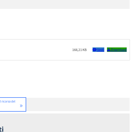
166,21 KB
Vedi
Download
 ricorso del
»
ti