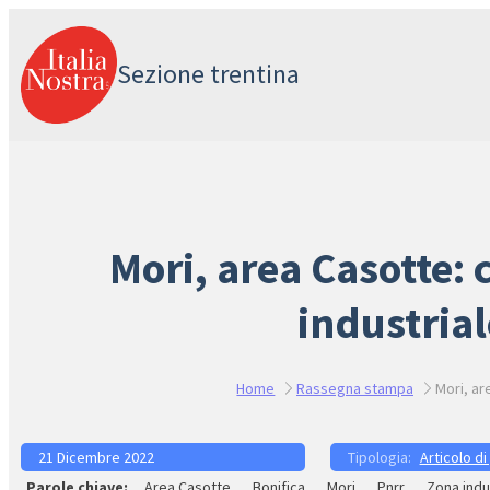
Vai
al
Sezione trentina
contenuto
Mori, area Casotte: c
industrial
Home
Rassegna stampa
Mori, ar
21 Dicembre 2022
Articolo di
Area Casotte
Bonifica
Mori
Pnrr
Zona indu