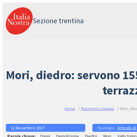
Vai
al
Sezione trentina
contenuto
Mori, diedro: servono 15
terraz
Home
Rassegna stampa
Mori, die
12 Novembre 2017
Articolo di
Danni
Demolizione
Diedro
Mori
Vallo tomo