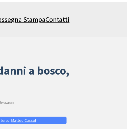
assegna Stampa
Contatti
 danni a bosco,
tivazioni
Matteo Cassol