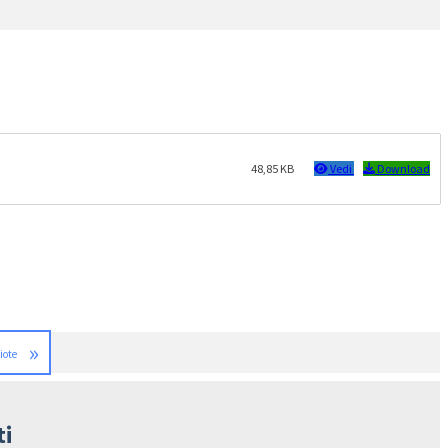
48,85 KB
Vedi
Download
»
Viote
ti