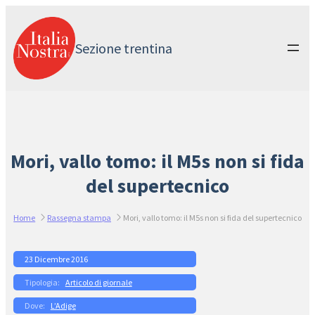
Vai
al
contenuto
Sezione trentina
Mori, vallo tomo: il M5s non si fida
del supertecnico
Home
Rassegna stampa
Mori, vallo tomo: il M5s non si fida del supertecnico
23 Dicembre 2016
Articolo di giornale
L’Adige