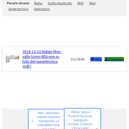
Barla
DaVicoloaVicolo
M5S
Mori
Super tecnico
Vallo tomo
2016-12-23-lAdige-Mori-
vallo-tomo-M5s-non-si-
155,08 KB
Vedi
Download
fida-del-supertecnico
(pdf)
Stelvio: verso il
Mori, vallo tomo:
Piano di Parco con
esperto nominato
«
linee guida
dalla giunta. La
unitarie. Gilmozzi
tribù delle Fratte
»
“c’è l’accordo”
non si fida