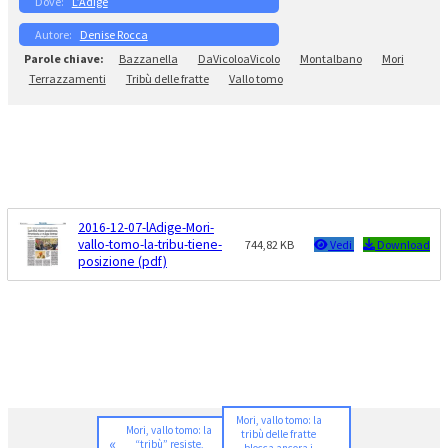
L’Adige
Denise Rocca
Bazzanella
DaVicoloaVicolo
Montalbano
Mori
Terrazzamenti
Tribù delle fratte
Vallo tomo
2016-12-07-lAdige-Mori-
vallo-tomo-la-tribu-tiene-
744,82 KB
Vedi
Download
posizione (pdf)
Mori, vallo tomo: la
Mori, vallo tomo: la
tribù delle fratte
«
“tribù” resiste,