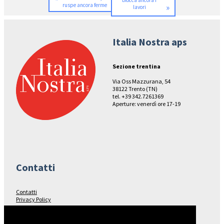
blocca ancora i
ruspe ancora ferme
»
lavori
Italia Nostra aps
Sezione trentina
Via Oss Mazzurana, 54
38122 Trento (TN)
tel. +39 342.7261369
Aperture: venerdì ore 17-19
Contatti
Contatti
Privacy Policy
Seguici su…