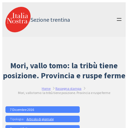
Vai
al
contenuto
Sezione trentina
Mori, vallo tomo: la tribù tiene
posizione. Provincia e ruspe ferme
Home
Rassegna stampa
Mori, vallo tomo: la tribù tiene posizione. Provincia e ruspe ferme
7 Dicembre 2016
Articolo di giornale