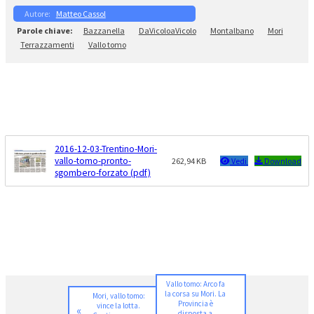
Matteo Cassol
Bazzanella
DaVicoloaVicolo
Montalbano
Mori
Terrazzamenti
Vallo tomo
2016-12-03-Trentino-Mori-
vallo-tomo-pronto-
262,94 KB
Vedi
Download
sgombero-forzato (pdf)
Vallo tomo: Arco fa
la corsa su Mori. La
Mori, vallo tomo:
Provincia è
vince la lotta.
«
disposta a