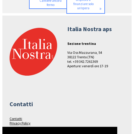
Cantiere ancora
finanziare solo
fermo
»
un’opera
Italia Nostra aps
Sezione trentina
Via Oss Mazzurana, 54
38122 Trento (TN)
tel. +39 342.7261369
Aperture: venerdì ore 17-19
Contatti
Contatti
Privacy Policy