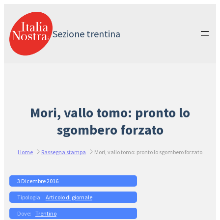
Vai
al
contenuto
Sezione trentina
Mori, vallo tomo: pronto lo
sgombero forzato
Home
Rassegna stampa
Mori, vallo tomo: pronto lo sgombero forzato
3 Dicembre 2016
Articolo di giornale
Trentino