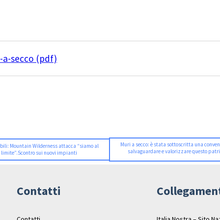
-a-secco (pdf)
Muri a secco: è stata sottoscritta una conve
abili: Mountain Wilderness attacca “siamo al
salvaguardare e valorizzare questo patr
limite”.Scontro sui nuovi impianti
Contatti
Collegamen
Contatti
Italia Nostra – Sito N