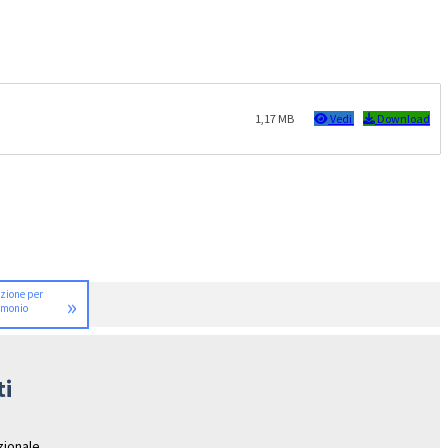
1,17 MB
Vedi
Download
nzione per
»
imonio
ti
azionale