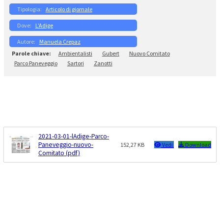
Articolo di giornale
L’Adige
Manuela Crepaz
Ambientalisti
Gubert
Nuovo Comitato
Parco Paneveggio
Sartori
Zanotti
2021-03-01-lAdige-Parco-
Paneveggio-nuovo-
152,27 KB
Vedi
Download
Comitato (pdf)