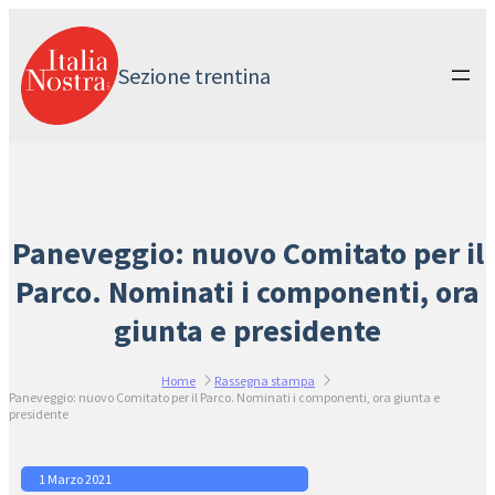
Vai
al
contenuto
Sezione trentina
Paneveggio: nuovo Comitato per il
Parco. Nominati i componenti, ora
giunta e presidente
Home
Rassegna stampa
Paneveggio: nuovo Comitato per il Parco. Nominati i componenti, ora giunta e
presidente
1 Marzo 2021