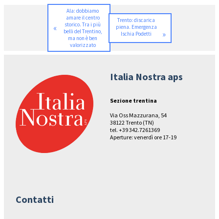
Ala: dobbiamo
amare il centro
Trento: discarica
storico. Tra i più
«
piena. Emergenza
belli del Trentino,
»
Ischia Podetti
ma non è ben
valorizzato
Italia Nostra aps
Sezione trentina
Via Oss Mazzurana, 54
38122 Trento (TN)
tel. +39 342.7261369
Aperture: venerdì ore 17-19
Contatti