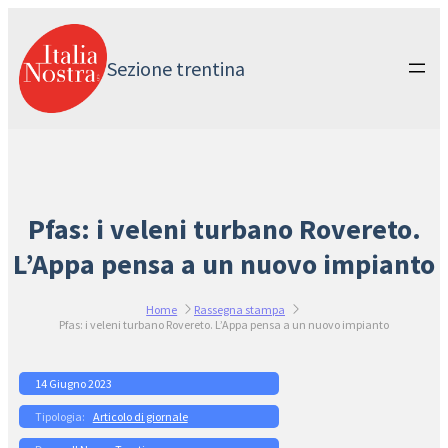
Vai
al
contenuto
Sezione trentina
Pfas: i veleni turbano Rovereto.
L’Appa pensa a un nuovo impianto
Home
Rassegna stampa
Pfas: i veleni turbano Rovereto. L’Appa pensa a un nuovo impianto
14 Giugno 2023
Articolo di giornale