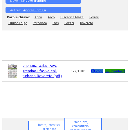
Il Nuovo Trentino
Andrea Tomasi
Appa
Arco
Discarica Maza
Ferrari
Fiume Adige
Percolato
Pfas
Pozzer
Rovereto
2023-06-14-Il-Nuovo-
Trentino-Pfas-veleni-
172,33 KB
Vedi
Download
turbano-Rovereto (pdf)
Madruzzo,
Trento, Intervista
cementificio:
al sindaco