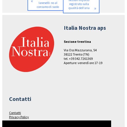
«
nessun impatto
Ianeselli: no al
registrato sulla
consumo di suolo
»
qualità dell’aria
Italia Nostra aps
Sezione trentina
Via Oss Mazzurana, 54
38122 Trento (TN)
tel. +39 342.7261369
Aperture: venerdì ore 17-19
Contatti
Contatti
Privacy Policy