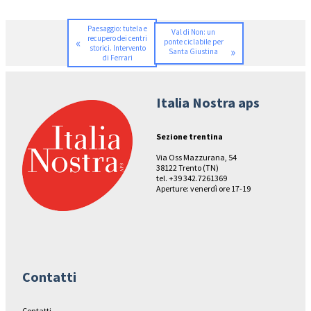
Paesaggio: tutela e
Val di Non: un
recupero dei centri
«
ponte ciclabile per
storici. Intervento
»
Santa Giustina
di Ferrari
Italia Nostra aps
Sezione trentina
Via Oss Mazzurana, 54
38122 Trento (TN)
tel. +39 342.7261369
Aperture: venerdì ore 17-19
Contatti
Contatti