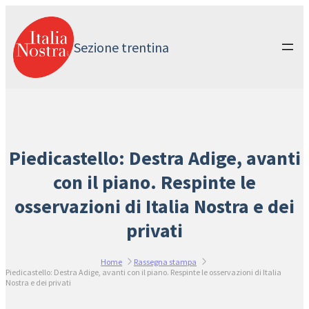
Vai
al
contenuto
Sezione trentina
Piedicastello: Destra Adige, avanti
con il piano. Respinte le
osservazioni di Italia Nostra e dei
privati
Home
Rassegna stampa
Piedicastello: Destra Adige, avanti con il piano. Respinte le osservazioni di Italia
Nostra e dei privati