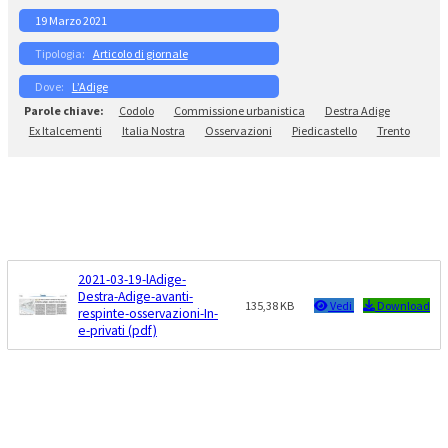
19 Marzo 2021
Articolo di giornale
L’Adige
Codolo
Commissione urbanistica
Destra Adige
Ex Italcementi
Italia Nostra
Osservazioni
Piedicastello
Trento
2021-03-19-lAdige-
Destra-Adige-avanti-
135,38 KB
Vedi
Download
respinte-osservazioni-In-
e-privati (pdf)