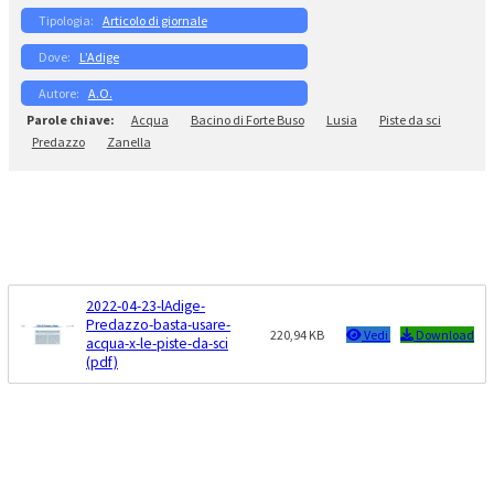
Articolo di giornale
L’Adige
A.O.
Acqua
Bacino di Forte Buso
Lusia
Piste da sci
Predazzo
Zanella
2022-04-23-lAdige-
Predazzo-basta-usare-
220,94 KB
Vedi
Download
acqua-x-le-piste-da-sci
(pdf)