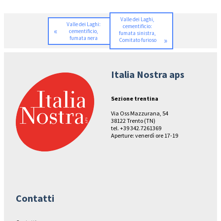
Valle dei Laghi,
Valle dei Laghi:
cementificio:
«
cementificio,
fumata sinistra,
fumata nera
»
Comitato furioso
Italia Nostra aps
Sezione trentina
Via Oss Mazzurana, 54
38122 Trento (TN)
tel. +39 342.7261369
Aperture: venerdì ore 17-19
Contatti