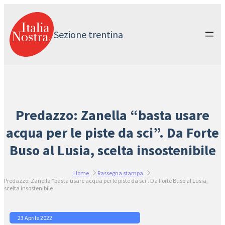
Vai
al
contenuto
Sezione trentina
Predazzo: Zanella “basta usare
acqua per le piste da sci”. Da Forte
Buso al Lusia, scelta insostenibile
Home
Rassegna stampa
Predazzo: Zanella “basta usare acqua per le piste da sci”. Da Forte Buso al Lusia,
scelta insostenibile
23 Aprile 2022