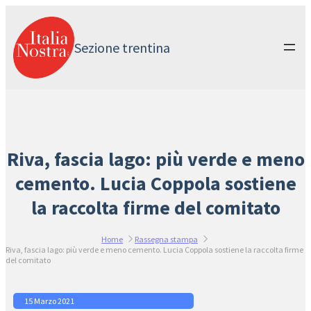
Vai
al
contenuto
Sezione trentina
Riva, fascia lago: più verde e meno
cemento. Lucia Coppola sostiene
la raccolta firme del comitato
Home
Rassegna stampa
Riva, fascia lago: più verde e meno cemento. Lucia Coppola sostiene la raccolta firme
del comitato
15 Marzo 2021