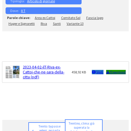
Articolo di giornale
Il T
Area ex Cattoi
Comitato Sal
Fascia lago
Hager e Signoretti
Riva
Santi
Variante 13
2023-04-02-ilT-Riva-ex-
Cattoi-che-ne-sara-della-
458,92 KB
Vedi
Download
citta (pdf)
Trentino, clima: già
Trento: bypass e
superata la
«
veleni, ne parla