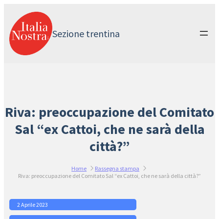
Vai
al
contenuto
Sezione trentina
Riva: preoccupazione del Comitato
Sal “ex Cattoi, che ne sarà della
città?”
Home
Rassegna stampa
Riva: preoccupazione del Comitato Sal “ex Cattoi, che ne sarà della città?”
2 Aprile 2023