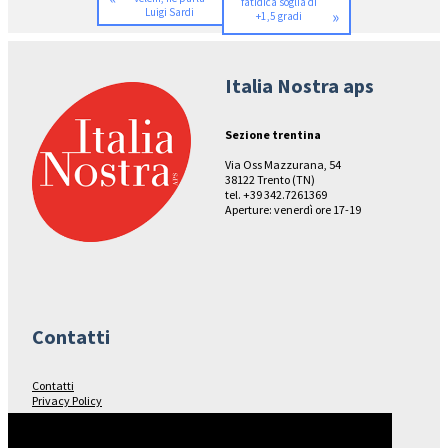
fatidica soglia di
Luigi Sardi
»
+1,5 gradi
Italia Nostra aps
Sezione trentina
Via Oss Mazzurana, 54
38122 Trento (TN)
tel. +39 342.7261369
Aperture: venerdì ore 17-19
Contatti
Contatti
Privacy Policy
Seguici su…