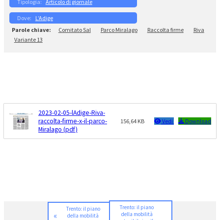
Articolo di giornale
L’Adige
Comitato Sal
Parco Miralago
Raccolta firme
Riva
Variante 13
2023-02-05-lAdige-Riva-
raccolta-firme-x-il-parco-
156,64 KB
Vedi
Download
Miralago (pdf)
Trento: il piano
Trento: il piano
«
della mobilità
della mobilità