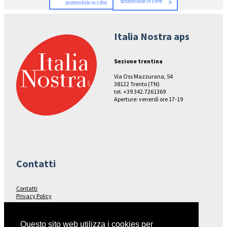
»
sostenibile in cifre
sostenibile in cifre
Italia Nostra aps
Sezione trentina
Via Oss Mazzurana, 54
38122 Trento (TN)
tel. +39 342.7261369
Aperture: venerdì ore 17-19
Contatti
Contatti
Privacy Policy
Seguici su…
Questo sito web utilizza i cookies per