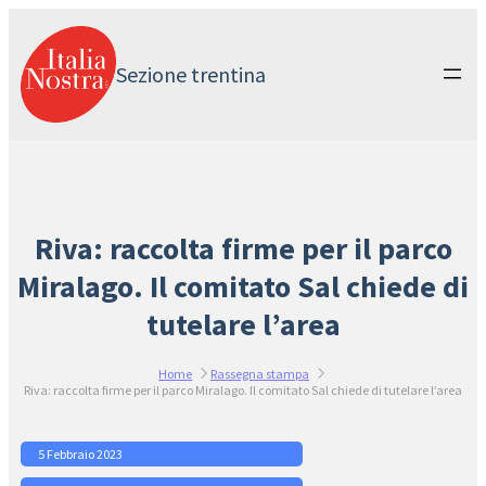
Vai
al
contenuto
Sezione trentina
Riva: raccolta firme per il parco
Miralago. Il comitato Sal chiede di
tutelare l’area
Home
Rassegna stampa
Riva: raccolta firme per il parco Miralago. Il comitato Sal chiede di tutelare l’area
5 Febbraio 2023