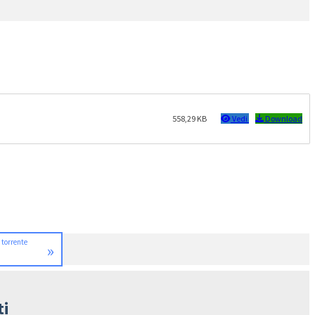
558,29 KB
Vedi
Download
l torrente
»
ti