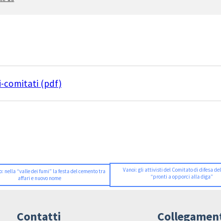
-comitati (pdf)
Vanoi: gli attivisti del Comitato di difesa de
: nella “valle dei fumi” la festa del cemento tra
“pronti a opporci alla diga”
affari e nuovo nome
Contatti
Collegamen