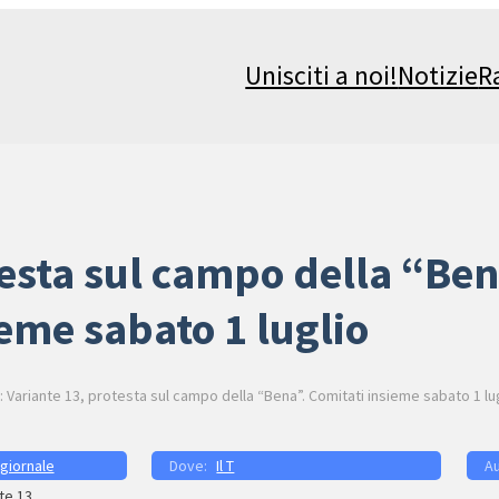
Unisciti a noi!
Notizie
R
testa sul campo della “Ben
eme sabato 1 luglio
: Variante 13, protesta sul campo della “Bena”. Comitati insieme sabato 1 lu
 giornale
Il T
te 13