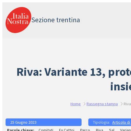
Vai
al
Sezione trentina
contenuto
Riva: Variante 13, pro
insi
Home
Rassegna stampa
Riva
25 Giugno 2023
Articolo di
Comitati
Ex Cattoi
Parco
Riva
Sal
Varian