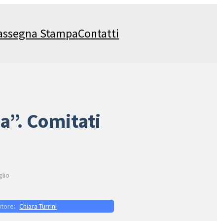
assegna Stampa
Contatti
a”. Comitati
glio
Chiara Turrini