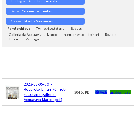
Articolo di giornale
Corriere del Trentino
Marika Giovannini
70 metri sottoterra
Bypass
Galleria da Acquaviva a Marco
Interramento dei binari
Rovereto
Tunnel
Valduga
2023-08-05-CdT-
Rovereto-binari-70-metri-
304,56 KB
Vedi
Download
sottoterra-galleria-
Acquaviva-Marco (pdf)