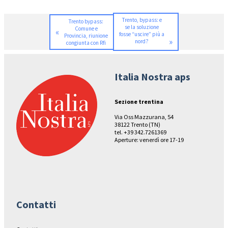
Trento, bypass: e
Trento bypass:
se la soluzione
Comune e
«
fosse “uscire” più a
Provincia, riunione
»
nord?
congiunta con Rfi
Italia Nostra aps
Sezione trentina
Via Oss Mazzurana, 54
38122 Trento (TN)
tel. +39 342.7261369
Aperture: venerdì ore 17-19
Contatti