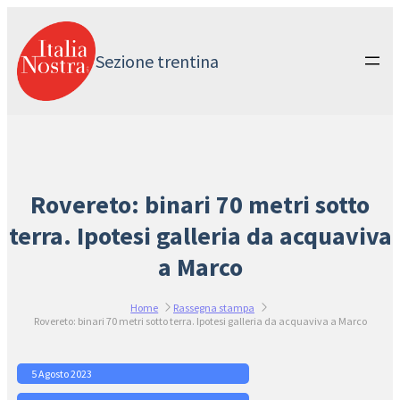
Vai
al
contenuto
Sezione trentina
Rovereto: binari 70 metri sotto
terra. Ipotesi galleria da acquaviva
a Marco
Home
Rassegna stampa
Rovereto: binari 70 metri sotto terra. Ipotesi galleria da acquaviva a Marco
5 Agosto 2023