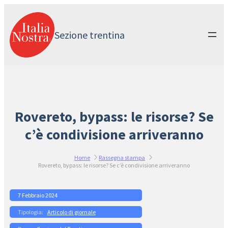
Vai
al
contenuto
Sezione trentina
Rovereto, bypass: le risorse? Se
c’è condivisione arriveranno
Home
Rassegna stampa
Rovereto, bypass: le risorse? Se c’è condivisione arriveranno
7 Febbraio 2024
Articolo di giornale