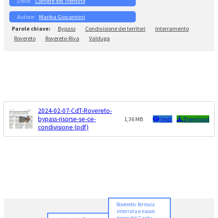
Corriere del Trentino
Marika Giovannini
Bypass
Condivisione dei territori
Interramento
Rovereto
Rovereto-Riva
Valduga
2024-02-07-CdT-Rovereto-
bypass-risorse-se-ce-
1,36 MB
Vedi
Download
condivisione (pdf)
Rovereto: ferrovia
interrata e nuovo