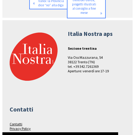
treno del Garda,
Vanoi: la Provincia
«
progetti illustrati
dice “no” alla diga
al consiglio a fine
»
mese
Italia Nostra aps
Sezione trentina
Via Oss Mazzurana, 54
38122 Trento (TN)
tel. +39 342.7261369
Aperture: venerdì ore 17-19
Contatti
Contatti
Privacy Policy