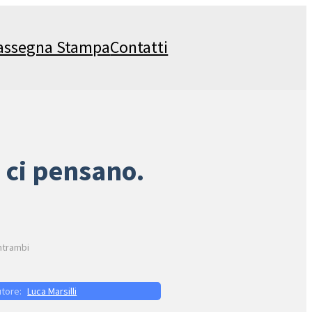
assegna Stampa
Contatti
i ci pensano.
entrambi
Luca Marsilli