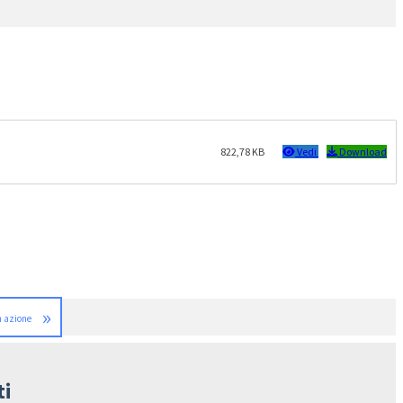
822,78 KB
Vedi
Download
»
in azione
ti