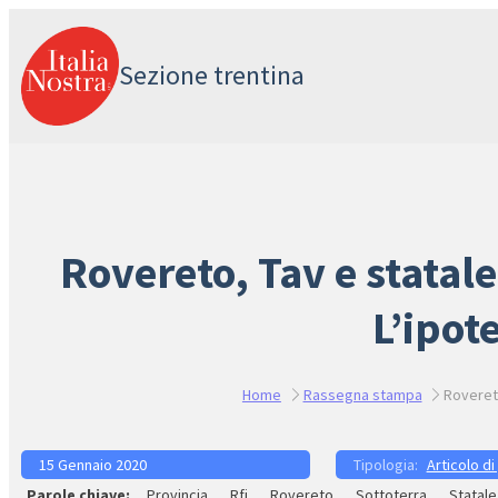
Vai
al
Sezione trentina
contenuto
Rovereto, Tav e statale
L’ipot
Home
Rassegna stampa
Rovereto
15 Gennaio 2020
Articolo di
Provincia
Rfi
Rovereto
Sottoterra
Statale