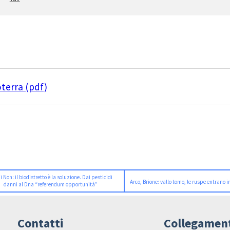
terra (pdf)
i Non: il biodistretto è la soluzione. Dai pesticidi
Arco, Brione: vallo tomo, le ruspe entrano 
danni al Dna “referendum opportunità”
Contatti
Collegamen