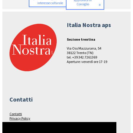
approvata in
interesse culturale
»
Consiglio
Italia Nostra aps
Sezione trentina
Via Oss Mazzurana, 54
38122 Trento (TN)
tel. +39 342.7261369
Aperture: venerdì ore 17-19
Contatti
Contatti
Privacy Policy
Seguici su…