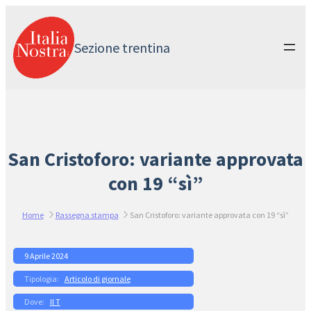
Vai
al
contenuto
Sezione trentina
San Cristoforo: variante approvata
con 19 “sì”
Home
Rassegna stampa
San Cristoforo: variante approvata con 19 “sì”
9 Aprile 2024
Articolo di giornale
Il T