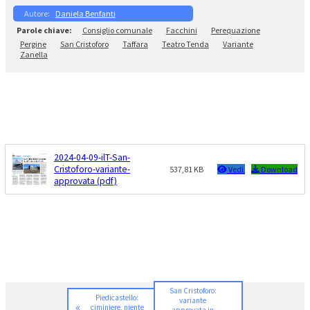
Daniela Benfanti
Consiglio comunale
Facchini
Perequazione
Pergine
San Cristoforo
Taffara
Teatro Tenda
Variante
Zanella
2024-04-09-ilT-San-
Cristoforo-variante-
537,81 KB
Vedi
Download
approvata (pdf)
San Cristoforo:
Piedicastello:
variante
«
ciminiere, niente