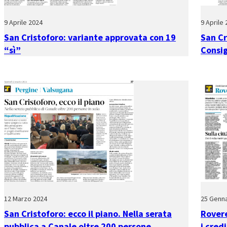
9 Aprile 2024
9 Aprile
San Cristoforo: variante approvata con 19
San Cr
“sì”
Consig
12 Marzo 2024
25 Genna
San Cristoforo: ecco il piano. Nella serata
Rovere
pubblica a Canale oltre 200 persone
i credi