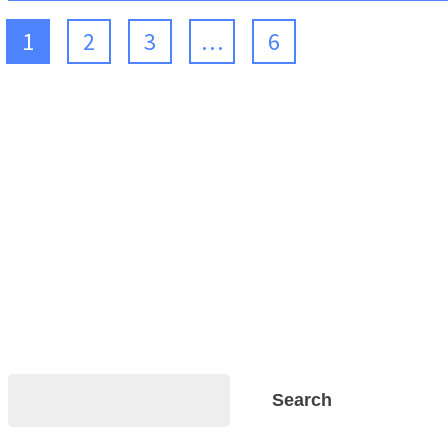
1
2
3
…
6
Search
Search