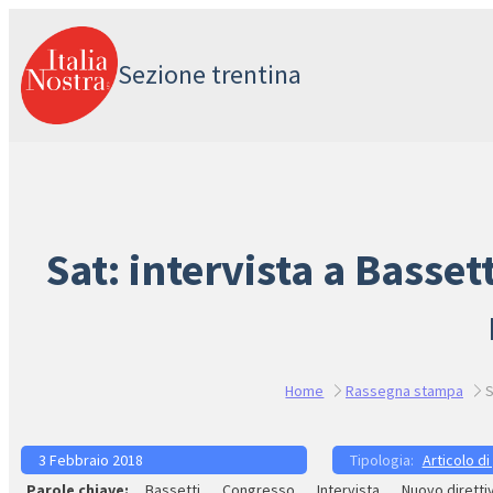
Vai
al
Sezione trentina
contenuto
Sat: intervista a Bassett
Home
Rassegna stampa
S
3 Febbraio 2018
Articolo di
Bassetti
Congresso
Intervista
Nuovo diretti