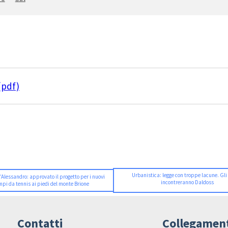
(pdf)
Urbanistica: legge con troppe lacune. Gli
’Alessandro: approvato il progetto per i nuovi
incontreranno Daldoss
pi da tennis ai piedi del monte Brione
Contatti
Collegamen