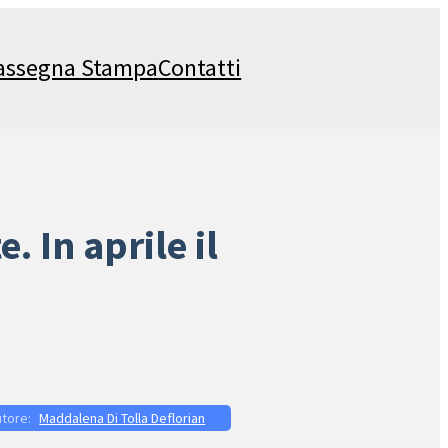
assegna Stampa
Contatti
. In aprile il
o
Maddalena Di Tolla Deflorian