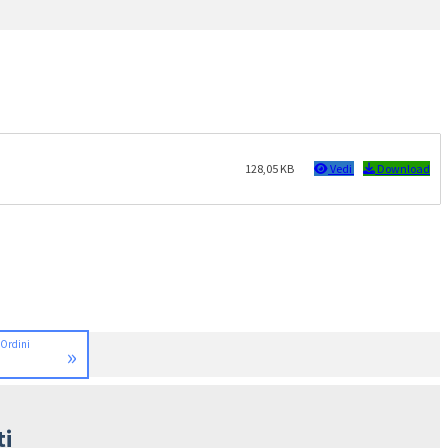
128,05 KB
Vedi
Download
 Ordini
»
ti