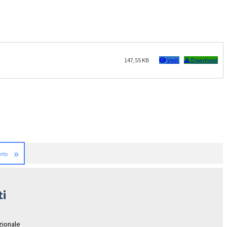
147,55 KB
Vedi
Download
»
erto
ti
azionale