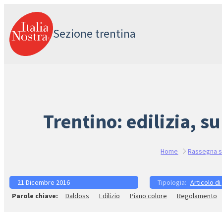
Vai
al
Sezione trentina
contenuto
Trentino: edilizia, s
Home
Rassegna 
21 Dicembre 2016
Articolo di
Daldoss
Edilizio
Piano colore
Regolamento