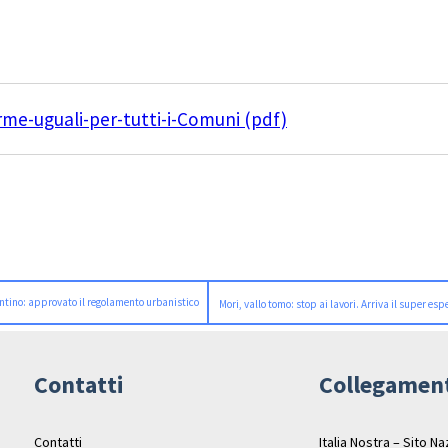
rme-uguali-per-tutti-i-Comuni (pdf)
ntino: approvato il regolamento urbanistico
Mori, vallo tomo: stop ai lavori. Arriva il super esp
Contatti
Collegamen
Contatti
Italia Nostra – Sito N