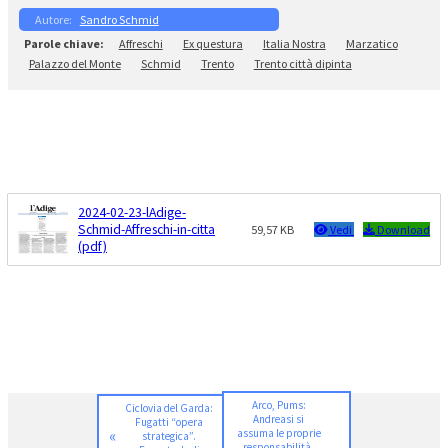
Sandro Schmid
Affreschi
Ex questura
Italia Nostra
Marzatico
Palazzo del Monte
Schmid
Trento
Trento città dipinta
2024-02-23-lAdige-
Schmid-Affreschi-in-citta
59,57 KB
Vedi
Download
(pdf)
Arco, Pums:
Ciclovia del Garda:
Andreasi si
Fugatti “opera
«
assuma le proprie
strategica”.
responsabilità.