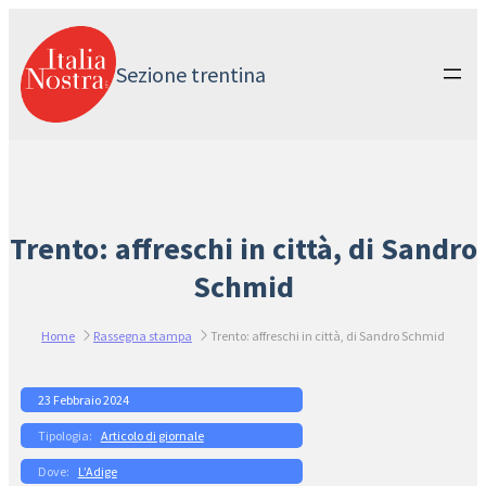
Vai
al
contenuto
Sezione trentina
Trento: affreschi in città, di Sandro
Schmid
Home
Rassegna stampa
Trento: affreschi in città, di Sandro Schmid
23 Febbraio 2024
Articolo di giornale
L’Adige