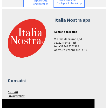
Esposto degli
»
Pinch point abusivi
ambientalisti
Italia Nostra aps
Sezione trentina
Via Oss Mazzurana, 54
38122 Trento (TN)
tel. +39 342.7261369
Aperture: venerdì ore 17-19
Contatti
Contatti
Privacy Policy
Seguici su…