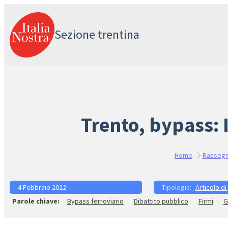
Vai
al
Sezione trentina
contenuto
Trento, bypass: 
Home
Rassegn
4 Febbraio 2022
Articolo di
Bypass ferroviario
Dibattito pubblico
Firmi
G