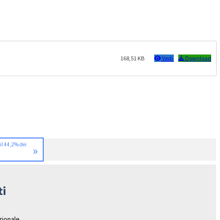
168,51 KB
Vedi
Download
 il 44,2% dei
»
ti
azionale