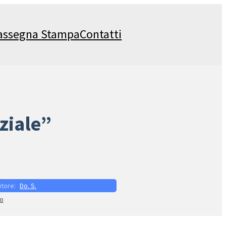
assegna Stampa
Contatti
ziale”
Do. S.
to