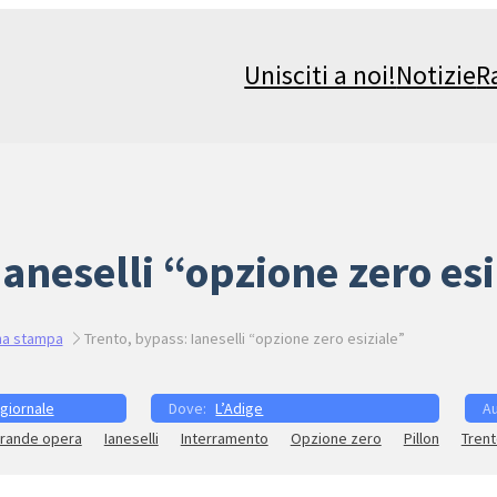
Unisciti a noi!
Notizie
R
Ianeselli “opzione zero esi
a stampa
Trento, bypass: Ianeselli “opzione zero esiziale”
 giornale
L’Adige
rande opera
Ianeselli
Interramento
Opzione zero
Pillon
Tren