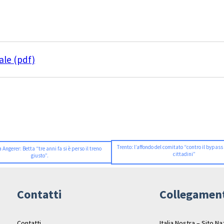
ale (pdf)
Trento: l’affondo del comitato “contro il bypass
a Angerer: Betta “tre anni fa si è perso il treno
cittadini”
giusto”.
Contatti
Collegamen
Contatti
Italia Nostra – Sito N