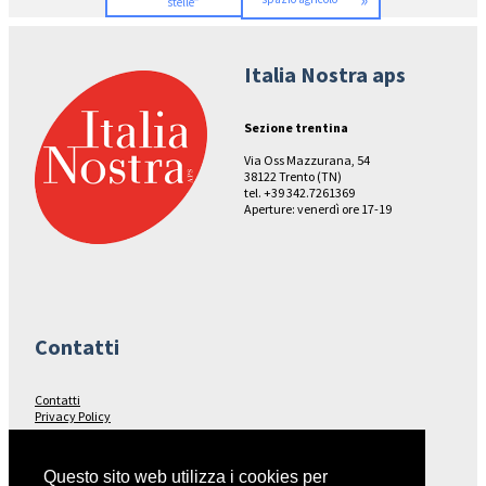
»
stelle”
Italia Nostra aps
Sezione trentina
Via Oss Mazzurana, 54
38122 Trento (TN)
tel. +39 342.7261369
Aperture: venerdì ore 17-19
Contatti
Contatti
Privacy Policy
Seguici su…
Questo sito web utilizza i cookies per