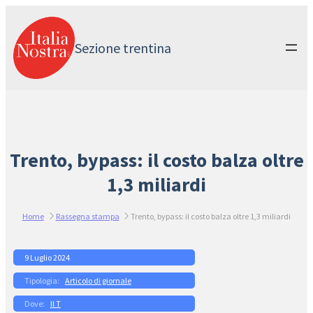
Vai
al
contenuto
Sezione trentina
Trento, bypass: il costo balza oltre
1,3 miliardi
Home
Rassegna stampa
Trento, bypass: il costo balza oltre 1,3 miliardi
9 Luglio 2024
Articolo di giornale
Il T