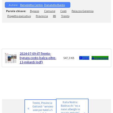
Benedetta Centin
, 
Donatello Baldo
Bypass
Comune
Costi
Palazzo Geremia
Progetto esecutivo
Provincia
Rfi
Trento
2024-07-09-ilT-Trento-
bypass-costo-balza-oltre-
547,3 KB
Vedi
Download
13-miliardi (pdf)
Italia Nostra:
Trento, Provincia:
Baldracchi “no a
Gottardi “servono
«
nuovi alberghi in
aree per hotel a 5
spazio agricolo”