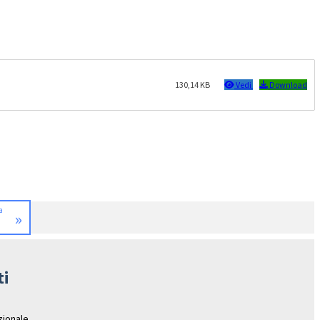
130,14 KB
Vedi
Download
ra
»
ti
azionale