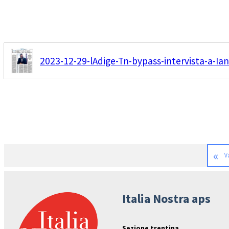
2023-12-29-lAdige-Tn-bypass-intervista-a-Iane
«
V
Italia Nostra aps
Sezione trentina