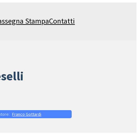
assegna Stampa
Contatti
selli
Franco Gottardi