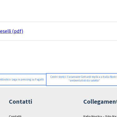
selli (pdf)
Centri storici: l’assessore Gottardi replica a Italia Nost
aldastico: Lega in pressing su Fugatti
“ambientalisti da salotto”
Contatti
Collegamen
Contatti
Italia Nostra – Sito N