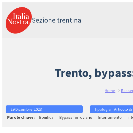
Vai
al
Sezione trentina
contenuto
Trento, bypass:
Home
Rasse
29 Dicembre 2023
Articolo di
Bonifica
Bypass ferroviario
Interramento
Int