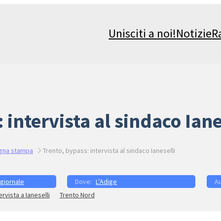
Unisciti a noi!
Notizie
R
 intervista al sindaco Iane
gna stampa
Trento, bypass: intervista al sindaco Ianeselli
 giornale
L’Adige
ervista a Ianeselli
Trento Nord