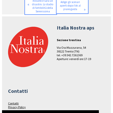
miliardi e sarà un
Adige: gli scenari
«
disastro. Lo studio
aperti dopo l’ok al
di fattibilità della
»
piano guida
Serenissima
Italia Nostra aps
Sezione trentina
Via Oss Mazzurana, 54
38122 Trento (TN)
tel. +39 342.7261369
Aperture: venerdì ore 17-19
Contatti
Contatti
Privacy Policy