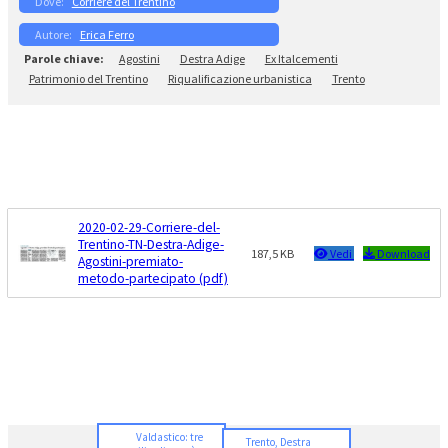
Corriere del Trentino
Erica Ferro
Agostini
Destra Adige
Ex Italcementi
Patrimonio del Trentino
Riqualificazione urbanistica
Trento
2020-02-29-Corriere-del-
Trentino-TN-Destra-Adige-
187,5 KB
Vedi
Download
Agostini-premiato-
metodo-partecipato (pdf)
Valdastico: tre
Trento, Destra