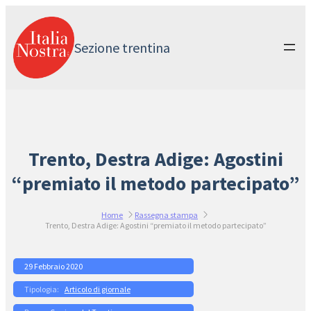
Vai
al
contenuto
Sezione trentina
Trento, Destra Adige: Agostini
“premiato il metodo partecipato”
Home
Rassegna stampa
Trento, Destra Adige: Agostini “premiato il metodo partecipato”
29 Febbraio 2020
Articolo di giornale