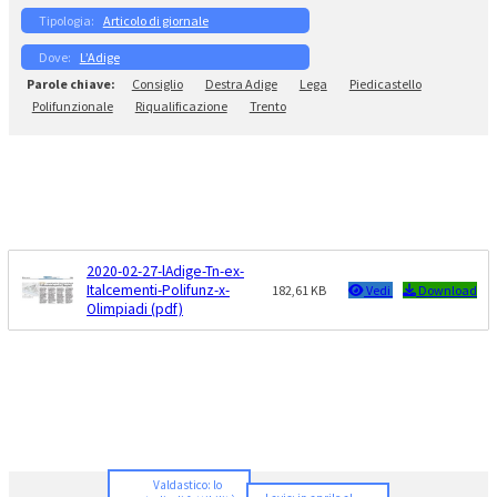
Articolo di giornale
L’Adige
Consiglio
Destra Adige
Lega
Piedicastello
Polifunzionale
Riqualificazione
Trento
2020-02-27-lAdige-Tn-ex-
Italcementi-Polifunz-x-
182,61 KB
Vedi
Download
Olimpiadi (pdf)
Valdastico: lo