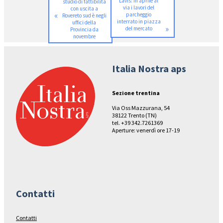
Lavis: in aprile al
studio di fattibilità
via i lavori del
con uscita a
«
parcheggio
Rovereto sud è negli
interrato in piazza
uffici della
»
del mercato
Provincia da
novembre
Italia Nostra aps
Sezione trentina
Via Oss Mazzurana, 54
38122 Trento (TN)
tel. +39 342.7261369
Aperture: venerdì ore 17-19
Contatti
Contatti