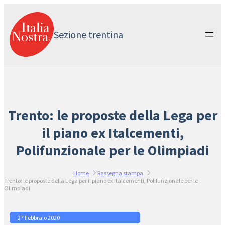
Vai
al
contenuto
Sezione trentina
Trento: le proposte della Lega per
il piano ex Italcementi,
Polifunzionale per le Olimpiadi
Home
Rassegna stampa
Trento: le proposte della Lega per il piano ex Italcementi, Polifunzionale per le
Olimpiadi
27 Febbraio 2020