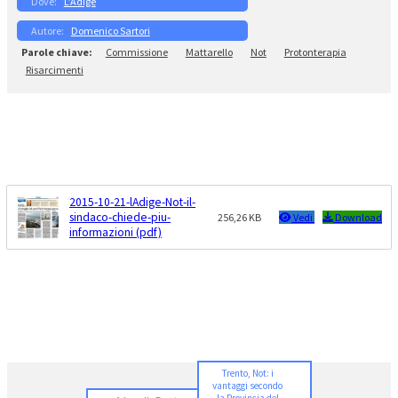
L’Adige
Domenico Sartori
Commissione
Mattarello
Not
Protonterapia
Risarcimenti
2015-10-21-lAdige-Not-il-
sindaco-chiede-piu-
256,26 KB
Vedi
Download
informazioni (pdf)
Trento, Not: i
vantaggi secondo