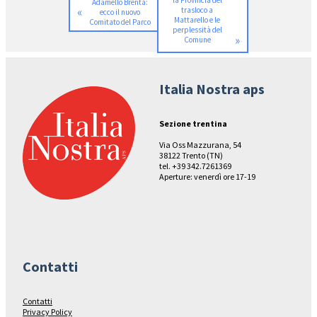
la Provincia del
Adamello Brenta:
«
trasloco a
ecco il nuovo
Mattarello e le
Comitato del Parco
perplessità del
»
Comune
Italia Nostra aps
Sezione trentina
Via Oss Mazzurana, 54
38122 Trento (TN)
tel. +39 342.7261369
Aperture: venerdì ore 17-19
Contatti
Contatti
Privacy Policy