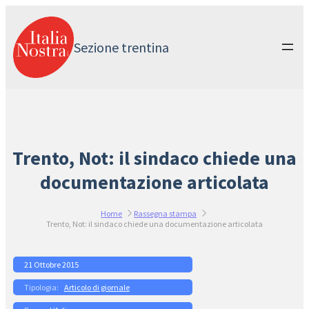
Vai
al
contenuto
Sezione trentina
Trento, Not: il sindaco chiede una
documentazione articolata
Home
Rassegna stampa
Trento, Not: il sindaco chiede una documentazione articolata
21 Ottobre 2015
Articolo di giornale