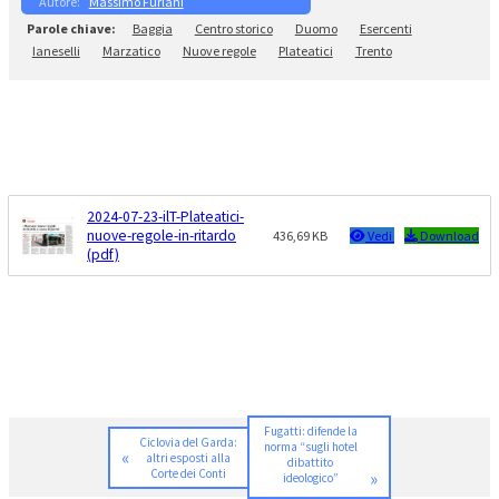
Massimo Furlani
Baggia
Centro storico
Duomo
Esercenti
Ianeselli
Marzatico
Nuove regole
Plateatici
Trento
2024-07-23-ilT-Plateatici-
nuove-regole-in-ritardo
436,69 KB
Vedi
Download
(pdf)
Fugatti: difende la
Ciclovia del Garda:
norma “sugli hotel
«
altri esposti alla
dibattito
Corte dei Conti
»
ideologico”