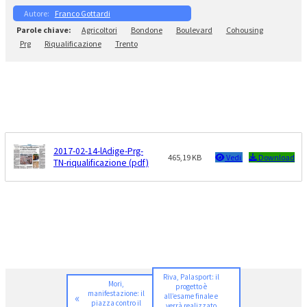
Franco Gottardi
Agricoltori
Bondone
Boulevard
Cohousing
Prg
Riqualificazione
Trento
2017-02-14-lAdige-Prg-
465,19 KB
Vedi
Download
TN-riqualificazione (pdf)
Riva, Palasport: il
Mori,
progetto è
manifestazione: il
«
all’esame finale e
piazza contro il
verrà realizzato