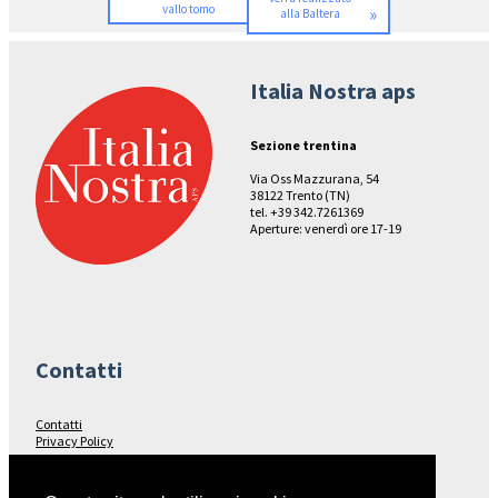
vallo tomo
»
alla Baltera
Italia Nostra aps
Sezione trentina
Via Oss Mazzurana, 54
38122 Trento (TN)
tel. +39 342.7261369
Aperture: venerdì ore 17-19
Contatti
Contatti
Privacy Policy
Seguici su…