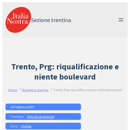
Vai
al
contenuto
Sezione trentina
Trento, Prg: riqualificazione e
niente boulevard
Home
Rassegna stampa
Trento, Prg: riqualificazione e niente boulevard
14 Febbraio 2017
Articolo di giornale
L’Adige