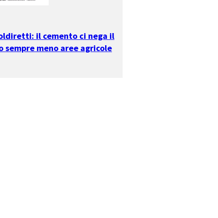
ldiretti: il cemento ci nega il
no sempre meno aree agricole