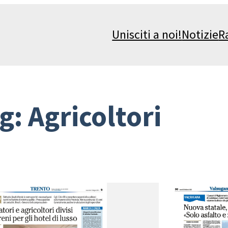
Unisciti a noi!
Notizie
R
g:
Agricoltori