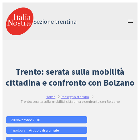
Vai
al
contenuto
Sezione trentina
Trento: serata sulla mobilità
cittadina e confronto con Bolzano
Home
Rassegna stampa
Trento: serata sulla mobilità cittadina e confronto con Bolzano
28 Novembre 2018
Articolo di giornale