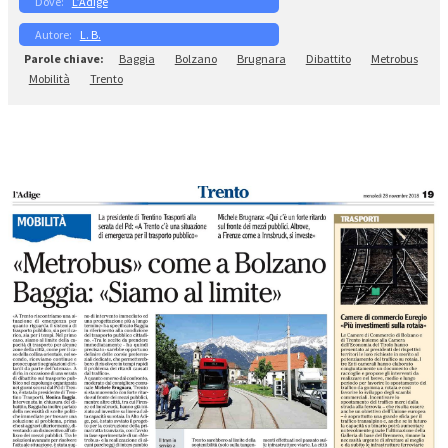
L’Adige
L. B.
Baggia
Bolzano
Brugnara
Dibattito
Metrobus
Mobilità
Trento