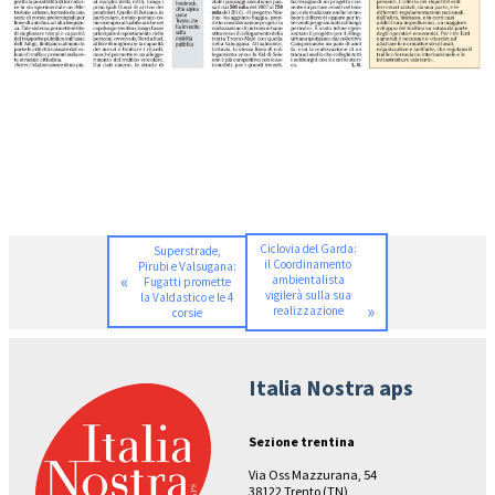
Ciclovia del Garda:
Superstrade,
il Coordinamento
Pirubi e Valsugana:
«
ambientalista
Fugatti promette
vigilerà sulla sua
la Valdastico e le 4
»
realizzazione
corsie
Italia Nostra aps
Sezione trentina
Via Oss Mazzurana, 54
38122 Trento (TN)