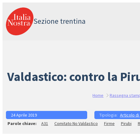
Vai
al
Sezione trentina
contenuto
Valdastico: contro la Pi
Home
Rassegna stam
24 Aprile 2019
Articolo di
A31
Comitato No Valdastico
Firme
Pirubi
R