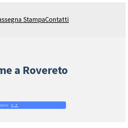
assegna Stampa
Contatti
rme a Rovereto
C. Z.