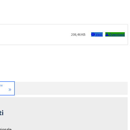
206,46 KB
Vedi
Download
me
»
ti
azionale