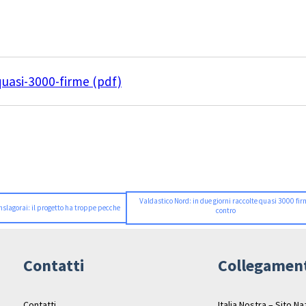
quasi-3000-firme (pdf)
Valdastico Nord: in due giorni raccolte quasi 3000 fir
nslagorai: il progetto ha troppe pecche
contro
Contatti
Collegamen
Contatti
Italia Nostra – Sito N