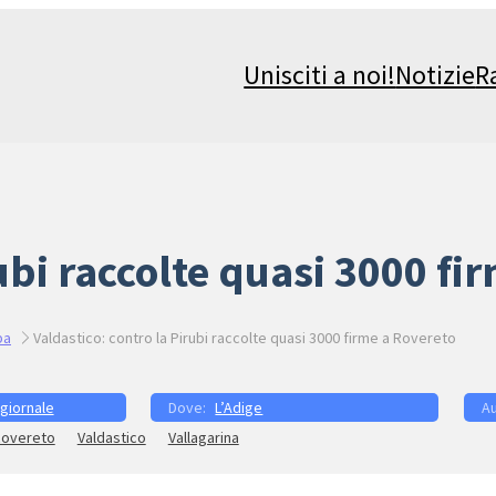
Unisciti a noi!
Notizie
R
rubi raccolte quasi 3000 fi
pa
Valdastico: contro la Pirubi raccolte quasi 3000 firme a Rovereto
 giornale
L’Adige
overeto
Valdastico
Vallagarina