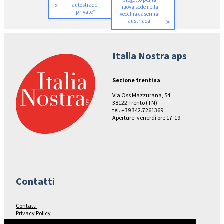
progetto per la
«
autostrade
nuova sede nella
“private”
vecchia caserma
»
austriaca
Italia Nostra aps
Sezione trentina
Via Oss Mazzurana, 54
38122 Trento (TN)
tel. +39 342.7261369
Aperture: venerdì ore 17-19
Contatti
Contatti
Privacy Policy