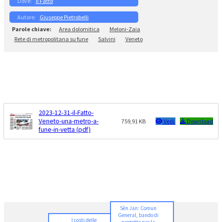
Il Fatto
Giuseppe Pietrobelli
Area dolomitica
Meloni-Zaia
Rete di metropolitana su fune
Salvini
Veneto
2023-12-31-il-Fatto-
Veneto-una-metro-a-
759,91 KB
Vedi
Download
fune-in-vetta (pdf)
Sèn Jan: Comun
General, bando di
I costi delle