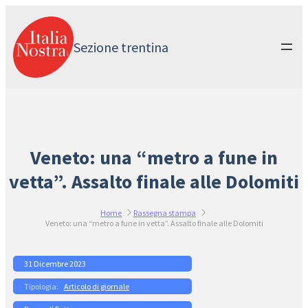
Vai
al
contenuto
Sezione trentina
Veneto: una “metro a fune in
vetta”. Assalto finale alle Dolomiti
Home
Rassegna stampa
Veneto: una “metro a fune in vetta”. Assalto finale alle Dolomiti
31 Dicembre 2023
Articolo di giornale