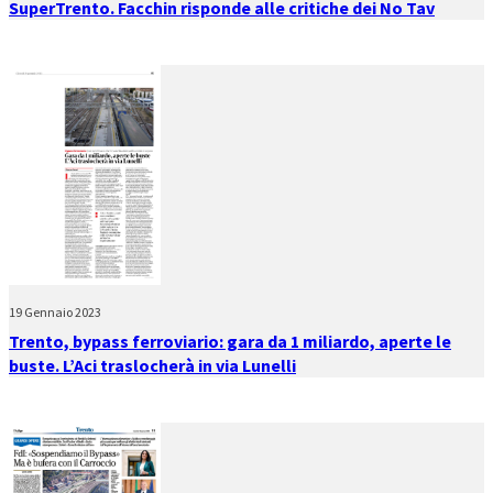
SuperTrento. Facchin risponde alle critiche dei No Tav
19 Gennaio 2023
Trento, bypass ferroviario: gara da 1 miliardo, aperte le
buste. L’Aci traslocherà in via Lunelli