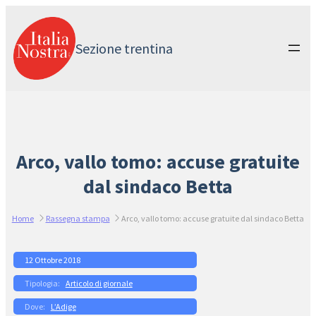
Vai
al
contenuto
Sezione trentina
Arco, vallo tomo: accuse gratuite
dal sindaco Betta
Home
Rassegna stampa
Arco, vallo tomo: accuse gratuite dal sindaco Betta
12 Ottobre 2018
Articolo di giornale
L’Adige