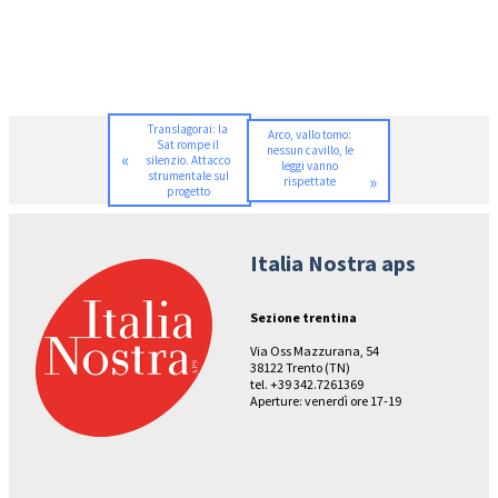
Translagorai: la
Arco, vallo tomo:
Sat rompe il
nessun cavillo, le
«
silenzio. Attacco
leggi vanno
strumentale sul
»
rispettate
progetto
Italia Nostra aps
Sezione trentina
Via Oss Mazzurana, 54
38122 Trento (TN)
tel. +39 342.7261369
Aperture: venerdì ore 17-19