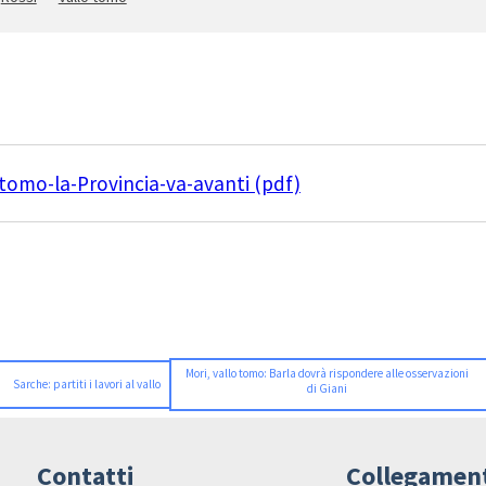
tomo-la-Provincia-va-avanti (pdf)
Mori, vallo tomo: Barla dovrà rispondere alle osservazioni
Sarche: partiti i lavori al vallo
di Giani
Contatti
Collegamen