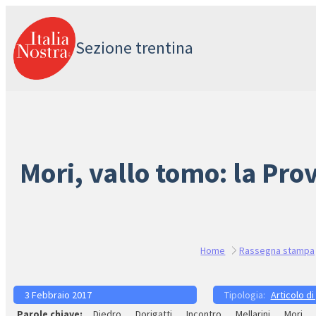
Vai
al
Sezione trentina
contenuto
Mori, vallo tomo: la Prov
Home
Rassegna stampa
3 Febbraio 2017
Articolo di
Diedro
Dorigatti
Incontro
Mellarini
Mori