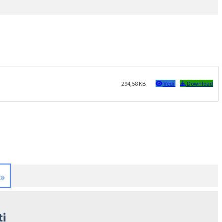
294,58 KB
Vedi
Download
»
ti