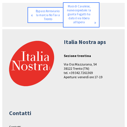
Masi di Cavalese,
nuovo ospedale: la
Bypass ferroviario:
«
giunta Fugatti ha
la marcia No Tav a
dato il via libera
Trento
»
all’opera
Italia Nostra aps
Sezione trentina
Via Oss Mazzurana, 54
38122 Trento (TN)
tel. +39 342.7261369
Aperture: venerdì ore 17-19
Contatti
Contatti