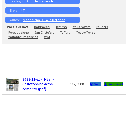
Articolo di giornale
Il T
Maddalena Di Tolla Deflorian
Baldracchi
Iemma
Italia Nostra
Pallaoro
Perequazione
San Cristoforo
Taffara
Teatro Tenda
Variante urbanistica
Wwf
2022-11-29-ilT-San-
Cristoforo-no-altro-
319,71 KB
Vedi
Download
cemento (pdf)