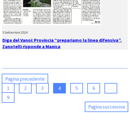
5 Settembre 2024
Diga del Vanoi: Provincia “prepariamo la linea difensiva”.
Zanotelli risponde a Manica
Pagina precedente
1
2
3
4
5
6
…
9
Pagina successiva